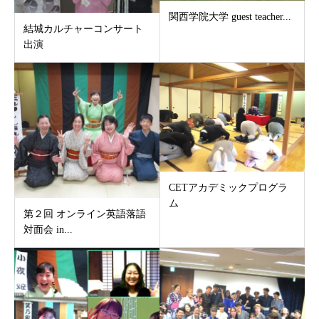
関西学院大学 guest teacher...
結城カルチャーコンサート
出演
CETアカデミックプログラ
ム
第２回 オンライン英語落語
対面会 in...