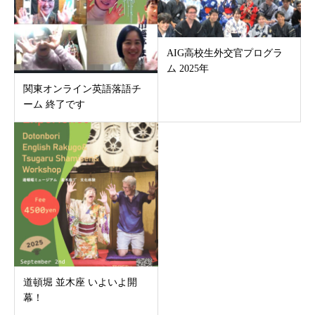
AIG高校生外交官プログラ
ム 2025年
関東オンライン英語落語チ
ーム 終了です
道頓堀 並木座 いよいよ開
幕！