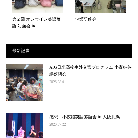
第２回 オンライン英語落
企業研修会
語 対面会 in...
最新記事
AIG日米高校生外交官プログラム 小夜姫英
語落語会
2026.08.01
感想：小夜姫英語落語会 in 大阪北浜
2026.07.22