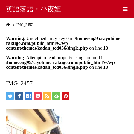
英語落語・小夜姫
IMG_2457
Warning
: Undefined array key 0 in
/home/eng95/sayohime-
rakugo.com/public_html/w/wp-
content/themes/kadan_tcd056/single.php
on line
18
Warning
: Attempt to read property "slug" on null in
/home/eng95/sayohime-rakugo.com/public_html/w/wp-
content/themes/kadan_tcd056/single.php
on line
18
IMG_2457