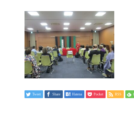
Tweet
Share
Hatena
Pocket
RSS