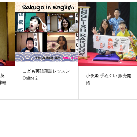
こども英語落語レッスン
姫英
小夜姫 手ぬぐい 販売開
Online 2
津軽
始