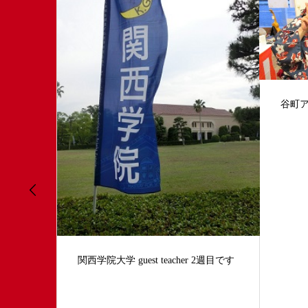
谷町アロハ 夜口演 ５回目
早春
 2週目です