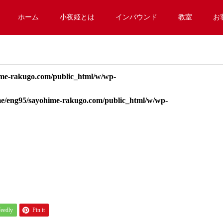
ホーム
小夜姫とは
インバウンド
教室
お
me-rakugo.com/public_html/w/wp-
e/eng95/sayohime-rakugo.com/public_html/w/wp-
feedly
Pin it