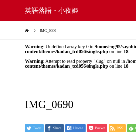
英語落語・小夜姫
IMG_0690
Warning
: Undefined array key 0 in
/home/eng95/sayohi
content/themes/kadan_tcd056/single.php
on line
18
Warning
: Attempt to read property "slug" on null in
/hom
content/themes/kadan_tcd056/single.php
on line
18
IMG_0690
Tweet
Share
Hatena
Pocket
RSS