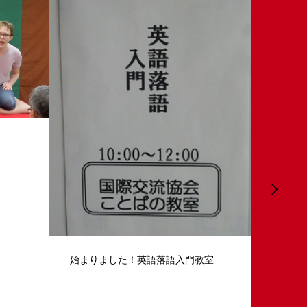
貴重な
こども英語落語レッスンOnline 2
教室