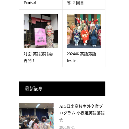
Festival
導 ２回目
対面 英語落語会
2024年 英語落語
再開！
festival
最新記事
AIG日米高校生外交官プ
ログラム 小夜姫英語落語
会
2026.08.01