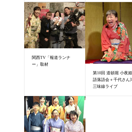
関西TV「報道ランナ
ー」取材
第10回 道頓堀 小夜
語落語会＋千代さん
三味線ライブ