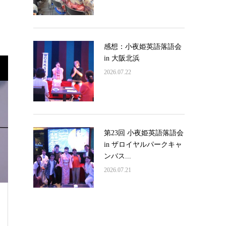
感想：小夜姫英語落語会
in 大阪北浜
2026.07.22
第23回 小夜姫英語落語会
in ザロイヤルパークキャ
ンバス...
2026.07.21