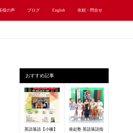
客様の声
ブログ
English
依頼・問合せ
おすすめ記事
英語落語【小噺】
発起塾 英語落語指