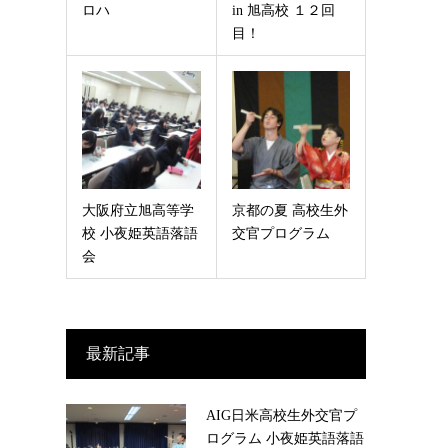
ロハ
in 旭高校 １２回
目！
大阪府立旭高等学
京都の夏 高校生外
校 小夜姫英語落語
交官プログラム
会
最新記事
AIG日米高校生外交官プ
ログラム 小夜姫英語落語