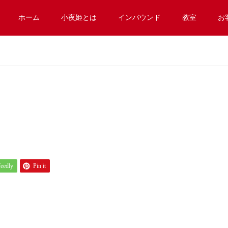
ホーム
小夜姫とは
インバウンド
教室
お
feedly
Pin it