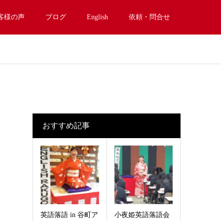
客様の声
ブログ
English
依頼・問合せ
おすすめ記事
英語落語 in 谷町ア
小夜姫英語落語会