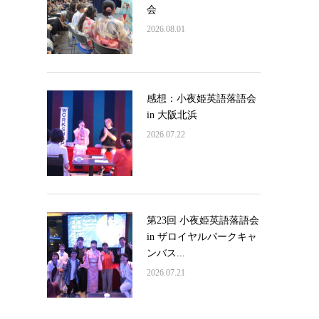
会
2026.08.01
感想：小夜姫英語落語会
in 大阪北浜
2026.07.22
第23回 小夜姫英語落語会
in ザロイヤルパークキャ
ンバス...
2026.07.21