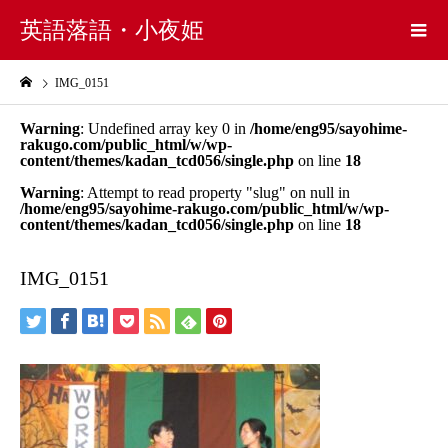
英語落語・小夜姫
IMG_0151
Warning
: Undefined array key 0 in
/home/eng95/sayohime-
rakugo.com/public_html/w/wp-
content/themes/kadan_tcd056/single.php
on line
18
Warning
: Attempt to read property "slug" on null in
/home/eng95/sayohime-rakugo.com/public_html/w/wp-
content/themes/kadan_tcd056/single.php
on line
18
IMG_0151