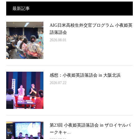
最新記事
AIG日米高校生外交官プログラム 小夜姫英
語落語会
2026.08.01
感想：小夜姫英語落語会 in 大阪北浜
2026.07.22
第23回 小夜姫英語落語会 in ザロイヤルパ
ークキャ...